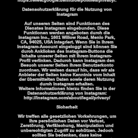
https://www.google.de/intl/de/policies/privacy/.
Datenschutzerklärung für die Nutzung von 
Instagram
Auf unseren Seiten sind Funktionen des 
Dienstes Instagram eingebunden. Diese 
Funktionen werden angeboten durch die 
Instagram Inc., 1601 Willow Road, Menlo Park, 
CA, 94025, USA integriert. Wenn Sie in Ihrem 
Instagram-Account eingeloggt sind können Sie 
durch Anklicken des Instagram-Buttons die 
Inhalte unserer Seiten mit Ihrem Instagram-
Profil verlinken. Dadurch kann Instagram den 
Besuch unserer Seiten Ihrem Benutzerkonto 
zuordnen. Wir weisen darauf hin, dass wir als 
Anbieter der Seiten keine Kenntnis vom Inhalt 
der übermittelten Daten sowie deren Nutzung 
durch Instagram erhalten.
Weitere Informationen hierzu finden Sie in der 
Datenschutzerklärung von Instagram: 
http://instagram.com/about/legal/privacy/
Sicherheit
Wir treffen alle gesetzlichen Vorkehrungen, um 
Ihre persönlichen Daten vor Verlust, 
Zerstörung, Verfälschung, Manipulation und 
unberechtigten Zugriff zu schützen. Jedoch 
sollten Sie bedenken, dass keine 