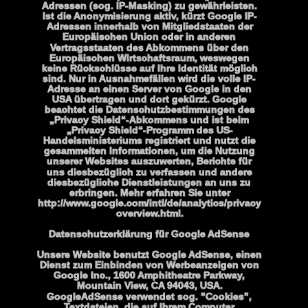
Adressen (sog. IP-Masking) zu gewährleisten. 
Ist die Anonymisierung aktiv, kürzt Google IP-
Adressen innerhalb von Mitgliedstaaten der 
Europäischen Union oder in anderen 
Vertragsstaaten des Abkommens über den 
Europäischen Wirtschaftsraum, weswegen 
keine Rückschlüsse auf Ihre Identität möglich 
sind. Nur in Ausnahmefällen wird die volle IP-
Adresse an einen Server von Google in den 
USA übertragen und dort gekürzt. Google 
beachtet die Datenschutzbestimmungen des 
„Privacy Shield“-Abkommens und ist beim 
„Privacy Shield“-Programm des US-
Handelsministeriums registriert und nutzt die 
gesammelten Informationen, um die Nutzung 
unserer Websites auszuwerten, Berichte für 
uns diesbezüglich zu verfassen und andere 
diesbezügliche Dienstleistungen an uns zu 
erbringen. Mehr erfahren Sie unter 
http://www.google.com/intl/de/analytics/privacy
overview.html.
Datenschutzerklärung für Google AdSense
Unsere Website benutzt Google AdSense, einen 
Dienst zum Einbinden von Werbeanzeigen von 
Google Inc., 1600 Amphitheatre Parkway, 
Mountain View, CA 94043, USA. 
GoogleAdSense verwendet sog. "Cookies", 
Textdateien, die auf Ihrem Computer 