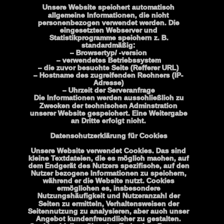
Unsere Website speichert automatisch 
allgemeine Informationen, die nicht 
personenbezogen verwendet werden. Die 
eingesetzten Webserver und 
Statistikprogramme speichern z. B. 
standardmäßig:
– Browsertyp/ -version
– verwendetes Betriebssystem
– die zuvor besuchte Seite (Refferer URL)
– Hostname des zugreifenden Rechners (IP-
Adresse)
– Uhrzeit der Serveranfrage
Die Informationen werden ausschließlich zu 
Zwecken der technischen Adminstration 
unserer Website gespeichert. Eine Weitergabe 
an Dritte erfolgt nicht.
Datenschutzerklärung für Cookies
Unsere Website verwendet Cookies. Das sind 
kleine Textdateien, die es möglich machen, auf 
dem Endgerät des Nutzers spezifische, auf den 
Nutzer bezogene Informationen zu speichern, 
während er die Website nutzt. Cookies 
ermöglichen es, insbesondere 
Nutzungshäufigkeit und Nutzeranzahl der 
Seiten zu ermitteln, Verhaltensweisen der 
Seitennutzung zu analysieren, aber auch unser 
Angebot kundenfreundlicher zu gestalten. 