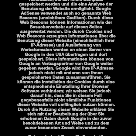
gespeichert werden und die eine Analyse der 
Benutzung der Website ermöglicht. Google 
AdSense verwendet auch so genannte Web 
Beacons (unsichtbare Grafiken). Durch diese 
Web Beacons können Informationen wie der 
Besucherverkehr auf diesen Seiten 
ausgewertet werden. Die durch Cookies und 
Web Beacons erzeugten Informationen über die 
Benutzung dieser Website (einschließlich Ihrer 
IP-Adresse) und Auslieferung von 
Werbeformaten werden an einen Server von 
Google in den USA übertragen und dort 
gespeichert. Diese Informationen können von 
Google an Vertragspartner von Google weiter 
gegeben werden. Google wird Ihre IP-Adresse 
jedoch nicht mit anderen von Ihnen 
gespeicherten Daten zusammenführen. Sie 
können die Installation der Cookies durch eine 
entsprechende Einstellung Ihrer Browser 
Software verhindern; wir weisen Sie jedoch 
darauf hin, dass Sie in diesem Fall 
gegebenenfalls nicht sämtliche Funktionen 
dieser Website voll umfänglich nutzen können. 
Durch die Nutzung dieser Website erklären Sie 
sich mit der Bearbeitung der über Sie 
erhobenen Daten durch Google in der zuvor 
beschriebenen Art und Weise und zu dem 
zuvor benannten Zweck einverstanden.