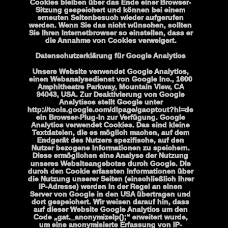
Cookies bleiben über das Ende einer Browser-
Sitzung gespeichert und können bei einem 
erneuten Seitenbesuch wieder aufgerufen 
werden. Wenn Sie das nicht wünschen, sollten 
Sie Ihren Internetbrowser so einstellen, dass er 
die Annahme von Cookies verweigert.
Datenschutzerklärung für Google Analytics
Unsere Website verwendet Google Analytics, 
einen Webanalysedienst von Google Inc., 1600 
Amphitheatre Parkway, Mountain View, CA 
94043, USA. Zur Deaktivierung von Google 
Analytiscs stellt Google unter 
http://tools.google.com/dlpage/gaoptout?hl=de 
ein Browser-Plug-In zur Verfügung. Google 
Analytics verwendet Cookies. Das sind kleine 
Textdateien, die es möglich machen, auf dem 
Endgerät des Nutzers spezifische, auf den 
Nutzer bezogene Informationen zu speichern. 
Diese ermöglichen eine Analyse der Nutzung 
unseres Websiteangebotes durch Google. Die 
durch den Cookie erfassten Informationen über 
die Nutzung unserer Seiten (einschließlich Ihrer 
IP-Adresse) werden in der Regel an einen 
Server von Google in den USA übertragen und 
dort gespeichert. Wir weisen darauf hin, dass 
auf dieser Website Google Analytics um den 
Code „gat._anonymizeIp();“ erweitert wurde, 
um eine anonymisierte Erfassung von IP-