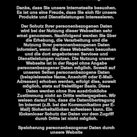
Danke, dass Sie unsere Internetseite besuchen. 
Es ist uns eine Freude, dass Sie sich für unsere 
Produkte und Dienstleistungen interessieren. 
Der Schutz Ihrer personenbezogenen Daten 
wird bei der Nutzung dieser Webseiten sehr 
ernst genommen. Nachfolgend werden Sie über 
die Erhebung, die Verarbeitung und die 
Nutzung Ihrer personenbezogenen Daten 
informiert, wenn Sie diese Webseiten besuchen 
und die dort angebotenen Services und 
Dienstleistungen nutzen. Die Nutzung unserer 
Webseite ist in der Regel ohne Angabe 
personenbezogener Daten möglich. Soweit auf 
unseren Seiten personenbezogene Daten 
(beispielsweise Name, Anschrift oder E-Mail-
Adressen) erhoben werden, erfolgt dies, soweit 
möglich, stets auf freiwilliger Basis. Diese 
Daten werden ohne Ihre ausdrückliche 
Zustimmung nicht an Dritte weitergegeben. Wir 
weisen darauf hin, dass die Datenübertragung 
im Internet (z.B. bei der Kommunikation per E-
Mail) Sicherheitslücken aufweisen kann. Ein 
lückenloser Schutz der Daten vor dem Zugriff 
durch Dritte ist nicht möglich.
Speicherung personenbezogener Daten durch 
unsere Website