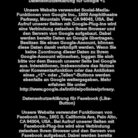
Datenschutzerklärung für Google +1
Unsere Website verwendet Social-Media-
Funktionen von Google Inc., 1600 Amphitheatre 
Parkway, Mountain View, CA 94043, USA. Bei 
Aufruf unserer Seiten mit Google-Plug-Ins wird 
eine Verbindung zwischen Ihrem Browser und 
den Servern von Google aufgebaut. Dabei 
werden bereits Daten an Google übertragen. 
Besitzen Sie einen Google-Account, können 
diese Daten damit verknüpft werden. Wenn Sie 
keine Zuordnung dieser Daten zu Ihrem 
Google-Account wünschen, loggen Sie sich 
bitte vor dem Besuch unserer Seite bei Google 
aus. Interaktionen, insbesondere das Nutzen 
einer Kommentarfunktion oder das Anklicken 
eines „+1“- oder „Teilen“-Buttons werden 
ebenfalls an Google weitergegeben. Mehr 
erfahren Sie unter 
http://www.google.de/intl/de/policies/privacy.
Datenschutzerklärung für Facebook (Like-
Button)
Unsere Website verwendet Funktionen von 
Facebook Inc., 1601 S. California Ave, Palo Alto, 
CA 94304, USA . Bei Aufruf unserer Seiten mit 
Facebook-Plug-Ins wird eine Verbindung 
zwischen Ihrem Browser und den Servern von 
Facebook aufgebaut. Dabei werden bereits 