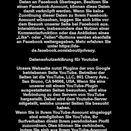
Daten an Facebook übertragen. Besitzen Sie 
einen Facebook-Account, können diese Daten 
damit verknüpft werden. Wenn Sie keine 
Zuordnung dieser Daten zu Ihrem Facebook-
Account wünschen, loggen Sie sich bitte vor 
dem Besuch unserer Seite bei Facebook aus. 
Interaktionen, insbesondere das Nutzen einer 
Kommentarfunktion oder das Anklicken eines 
„Like“- oder „Teilen“-Buttons werden ebenfalls 
an Facebook weitergegeben. Mehr erfahren Sie 
unter https://de-
de.facebook.com/about/privacy.
Datenschutzerklärung für Youtube
Unsere Webseite nutzt Plugins der von Google 
betriebenen Seite YouTube. Betreiber der 
Seiten ist die YouTube, LLC, 901 Cherry Ave., 
San Bruno, CA 94066, USA. Wenn Sie eine 
unserer mit einem YouTube-Plugin 
ausgestatteten Seiten besuchen, wird eine 
Verbindung zu den Servern von YouTube 
hergestellt. Dabei wird dem Youtube-Server 
mitgeteilt, welche unserer Seiten Sie besucht 
haben.
Wenn Sie in Ihrem YouTube-Account eingeloggt 
sind ermöglichen Sie YouTube, Ihr 
Surfverhalten direkt Ihrem persönlichen Profil 
zuzuordnen. Dies können Sie verhindern, 
indem Sie sich aus Ihrem YouTube-Account 